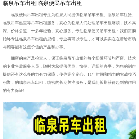
临泉吊车出租
|
临泉便民吊车出租
临泉便民吊车出租专注为临泉人民提供临泉吊车出租、临泉吊车租赁、
临泉吊车起重等吊车出租服务，真心为临泉人们处理吊车出租麻烦，技术高
深、价格公道、十多年经验、真心服务。专注临泉便民吊车出租：我们贯彻
始终专注临泉吊车出租的思维，专业再可以专注，才可以实实在在带给市场
与顾客能有这些价值的产品和办事。
细密的生产及检查人，保证临泉吊车出租的每个细微环节均严密。技术
的专业售后服务人员，随时为您提供优良、快捷、详细的办事，为您的制作
提供还有这么多的力有力保障，使你完全定心。11年时间和精力的实战技巧
积聚，的临泉吊车出租，缜密的长期关注服务，是我们长期获得起到的作用
的有力保证!