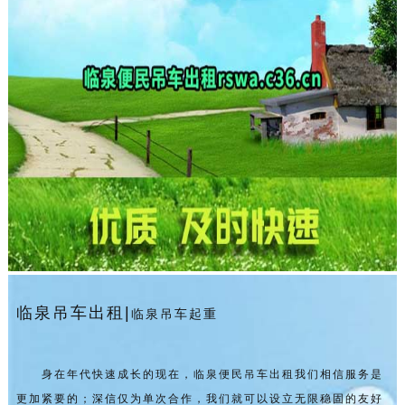
临泉吊车出租|
临泉吊车起重
身在年代快速成长的现在，临泉便民吊车出租我们相信服务是
更加紧要的；深信仅为单次合作，我们就可以设立无限稳固的友好