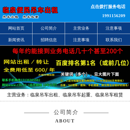
点击拨打服务电话
1991156209
网站首页
公司简介
主营业务
注意事项
新闻资讯
招聘信息
注意事项
联系我们
主营业务：临泉吊车出租、临泉吊车起重、临泉吊车租赁
公司简介
ABOUT