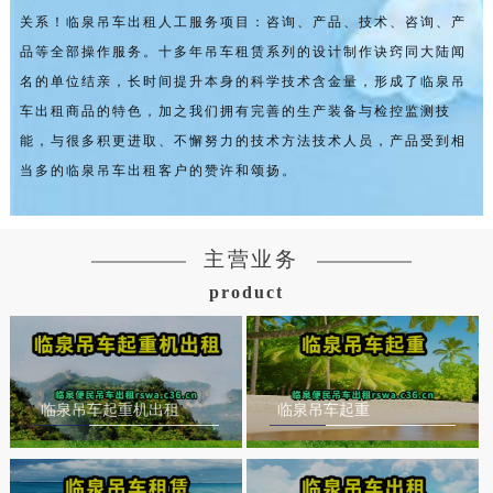
关系！临泉吊车出租人工服务项目：咨询、产品、技术、咨询、产
品等全部操作服务。十多年吊车租赁系列的设计制作诀窍同大陆闻
名的单位结亲，长时间提升本身的科学技术含金量，形成了临泉吊
车出租商品的特色，加之我们拥有完善的生产装备与检控监测技
能，与很多积更进取、不懈努力的技术方法技术人员，产品受到相
当多的临泉吊车出租客户的赞许和颂扬。
主营业务
product
临泉吊车起重机出租
临泉吊车起重